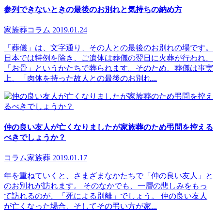
参列できないときの最後のお別れと気持ちの納め方
家族葬
コラム
2019.01.24
「葬儀」は、文字通り、その人との最後のお別れの場です。
日本では特例を除き、ご遺体は葬儀の翌日に火葬が行われ、
「お骨」というかたちで葬られます。そのため、葬儀は事実
上、「肉体を持った故人との最後のお別れ...
仲の良い友人が亡くなりましたが家族葬のため弔問を控える
べきでしょうか？
コラム
家族葬
2019.01.17
年を重ねていくと、さまざまなかたちで「仲の良い友人」と
のお別れが訪れます。 そのなかでも、一層の悲しみをもっ
て訪れるのが、「死による別離」でしょう。 仲の良い友人
が亡くなった場合、そしてその弔い方が家...