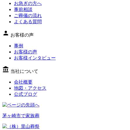
お急ぎの方へ
事前相談
ご葬儀の流れ
よくある質問
person
お客様の声
事例
お客様の声
お客様インタビュー
account_balance
当社について
会社概要
地図・アクセス
公式ブログ
茅ヶ崎市で家族葬