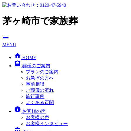
茅ヶ崎市で家族葬
menu
MENU
home
HOME
assignment
葬儀のご案内
プランのご案内
お急ぎの方へ
事前相談
ご葬儀の流れ
施行事例
よくある質問
info
お客様の声
お客様の声
お客様インタビュー
account_balance