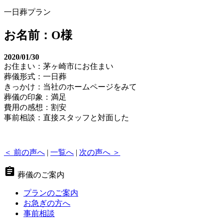
一日葬プラン
お名前：O様
2020/01/30
お住まい：茅ヶ崎市にお住まい
葬儀形式：一日葬
きっかけ：当社のホームページをみて
葬儀の印象：満足
費用の感想：割安
事前相談：直接スタッフと対面した
＜ 前の声へ
|
一覧へ
|
次の声へ ＞
assignment
葬儀のご案内
プランのご案内
お急ぎの方へ
事前相談