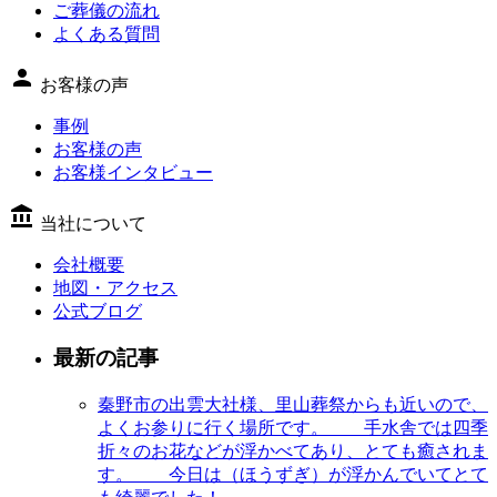
ご葬儀の流れ
よくある質問
person
お客様の声
事例
お客様の声
お客様インタビュー
account_balance
当社について
会社概要
地図・アクセス
公式ブログ
最新の記事
秦野市の出雲大社様、里山葬祭からも近いので、
よくお参りに行く場所です。 手水舎では四季
折々のお花などが浮かべてあり、とても癒されま
す。 今日は（ほうずぎ）が浮かんでいてとて