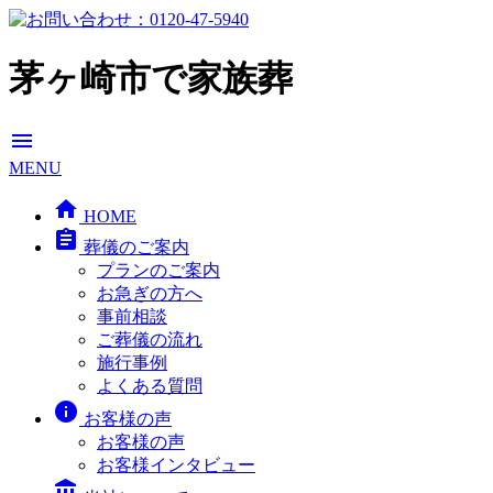
茅ヶ崎市で家族葬
menu
MENU
home
HOME
assignment
葬儀のご案内
プランのご案内
お急ぎの方へ
事前相談
ご葬儀の流れ
施行事例
よくある質問
info
お客様の声
お客様の声
お客様インタビュー
account_balance