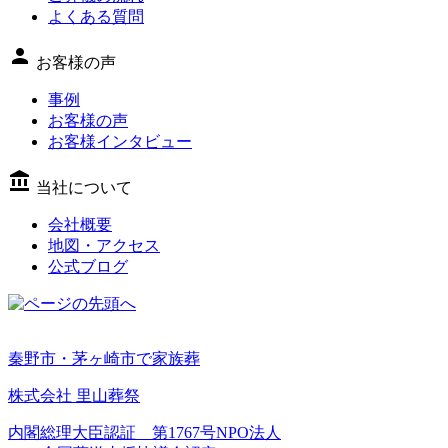
よくある質問
person
お客様の声
事例
お客様の声
お客様インタビュー
account_balance
当社について
会社概要
地図・アクセス
公式ブログ
秦野市・茅ヶ崎市で家族葬
株式会社 里山葬祭
内閣総理大臣認証 第1767号NPO法人