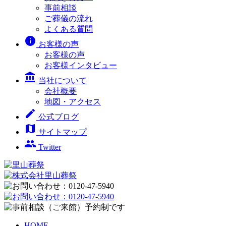
事前相談
ご葬儀の流れ
よくある質問
info
お客様の声
お客様の声
お客様インタビュー
account_balance
当社について
会社概要
地図・アクセス
edit
公式ブログ
map
サイトマップ
people
Twitter
HOME