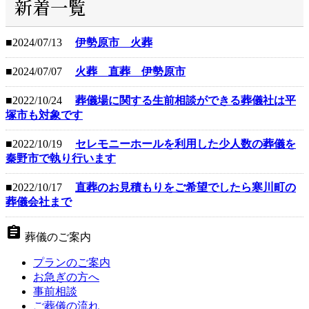
新着一覧
■2024/07/13
伊勢原市 火葬
■2024/07/07
火葬 直葬 伊勢原市
■2022/10/24
葬儀場に関する生前相談ができる葬儀社は平
塚市も対象です
■2022/10/19
セレモニーホールを利用した少人数の葬儀を
秦野市で執り行います
■2022/10/17
直葬のお見積もりをご希望でしたら寒川町の
葬儀会社まで
assignment
葬儀のご案内
プランのご案内
お急ぎの方へ
事前相談
ご葬儀の流れ