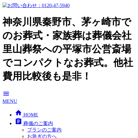
神奈川県秦野市、茅ヶ崎市で
のお葬式・家族葬は葬儀会社
里山葬祭への平塚市公営斎場
でコンパクトなお葬式。他社
費用比較後も是非！
menu
MENU
home
HOME
assignment
葬儀のご案内
プランのご案内
お急ぎの方へ